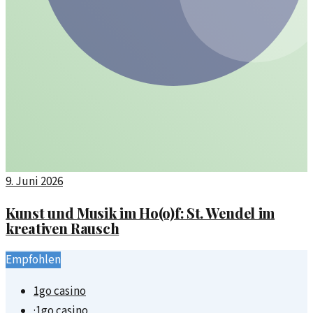
9. Juni 2026
Kunst und Musik im Ho(o)f: St. Wendel im
kreativen Rausch
Empfohlen
1go casino
·
1go casino