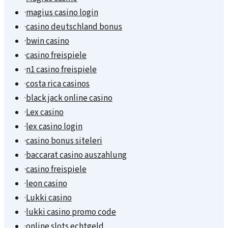
·
magius casino login
·
casino deutschland bonus
·
bwin casino
·
casino freispiele
·
n1 casino freispiele
·
costa rica casinos
·
black jack online casino
·
Lex casino
·
lex casino login
·
casino bonus siteleri
·
baccarat casino auszahlung
·
casino freispiele
·
leon casino
·
Lukki casino
·
lukki casino promo code
·
online slots echtgeld