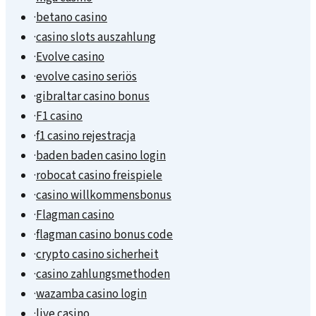
·
betano casino
·
casino slots auszahlung
·
Evolve casino
·
evolve casino seriös
·
gibraltar casino bonus
·
F1 casino
·
f1 casino rejestracja
·
baden baden casino login
·
robocat casino freispiele
·
casino willkommensbonus
·
Flagman casino
·
flagman casino bonus code
·
crypto casino sicherheit
·
casino zahlungsmethoden
·
wazamba casino login
·
live casino