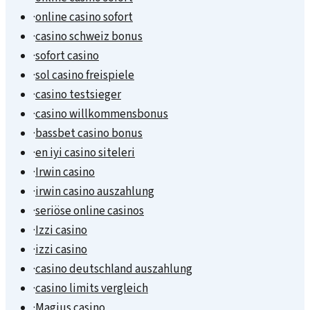
·
online casino sofort
·
casino schweiz bonus
·
sofort casino
·
sol casino freispiele
·
casino testsieger
·
casino willkommensbonus
·
bassbet casino bonus
·
en iyi casino siteleri
·
Irwin casino
·
irwin casino auszahlung
·
seriöse online casinos
·
Izzi casino
·
izzi casino
·
casino deutschland auszahlung
·
casino limits vergleich
·
Magius casino