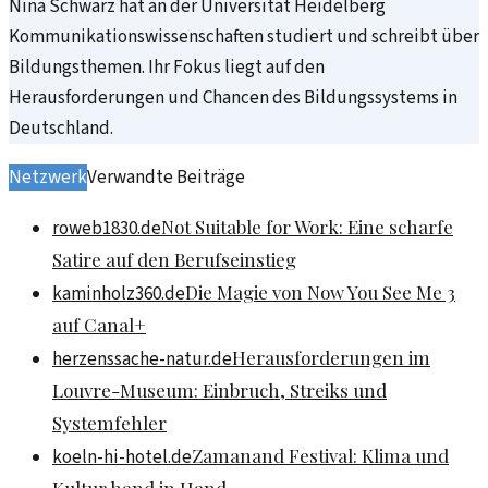
Nina Schwarz hat an der Universität Heidelberg
Kommunikationswissenschaften studiert und schreibt über
Bildungsthemen. Ihr Fokus liegt auf den
Herausforderungen und Chancen des Bildungssystems in
Deutschland.
Netzwerk
Verwandte Beiträge
Not Suitable for Work: Eine scharfe
roweb1830.de
Satire auf den Berufseinstieg
Die Magie von Now You See Me 3
kaminholz360.de
auf Canal+
Herausforderungen im
herzenssache-natur.de
Louvre-Museum: Einbruch, Streiks und
Systemfehler
Zamanand Festival: Klima und
koeln-hi-hotel.de