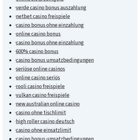
·
verde casino bonus auszahlung
·
netbet casino freispiele
·
casino bonus ohne einzahlung
·
online casino bonus
·
casino bonus ohne einzahlung
·
600% casino bonus
·
casino bonus umsatzbedingungen
·
seriöse online casinos
·
online casino seriös
·
rooli casino freispiele
·
vulkan casino freispiele
·
new australian online casino
·
casino ohne tischlimit
·
high roller casino deutsch
·
casino ohne einsatzlimit
·
casino bonus umsatzbedingungen