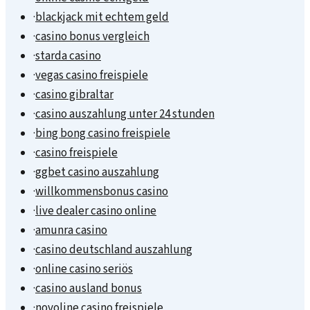
·
blackjack mit echtem geld
·
casino bonus vergleich
·
starda casino
·
vegas casino freispiele
·
casino gibraltar
·
casino auszahlung unter 24 stunden
·
bing bong casino freispiele
·
casino freispiele
·
ggbet casino auszahlung
·
willkommensbonus casino
·
live dealer casino online
·
amunra casino
·
casino deutschland auszahlung
·
online casino seriös
·
casino ausland bonus
·
novoline casino freispiele