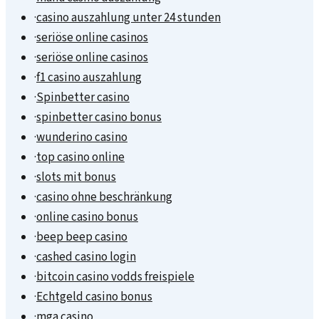
·
casino auszahlung unter 24 stunden
·
seriöse online casinos
·
seriöse online casinos
·
f1 casino auszahlung
·
Spinbetter casino
·
spinbetter casino bonus
·
wunderino casino
·
top casino online
·
slots mit bonus
·
casino ohne beschränkung
·
online casino bonus
·
beep beep casino
·
cashed casino login
·
bitcoin casino vodds freispiele
·
Echtgeld casino bonus
·
mga casino