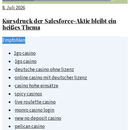
8. Juli 2026
Kursdruck der Salesforce-Aktie bleibt ein
heißes Thema
Empfohlen
1go casino
·
1go casino
·
deutsche casino ohne lizenz
·
online casino mit deutscher lizenz
·
casino hohe einsätze
·
spicy casinos
·
live roulette casino
·
monro casino login
·
new no deposit casino
·
pelican casino