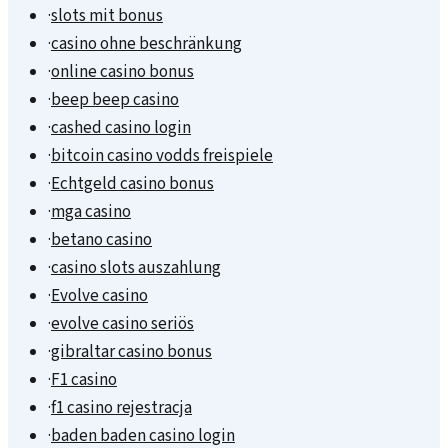
·
slots mit bonus
·
casino ohne beschränkung
·
online casino bonus
·
beep beep casino
·
cashed casino login
·
bitcoin casino vodds freispiele
·
Echtgeld casino bonus
·
mga casino
·
betano casino
·
casino slots auszahlung
·
Evolve casino
·
evolve casino seriös
·
gibraltar casino bonus
·
F1 casino
·
f1 casino rejestracja
·
baden baden casino login