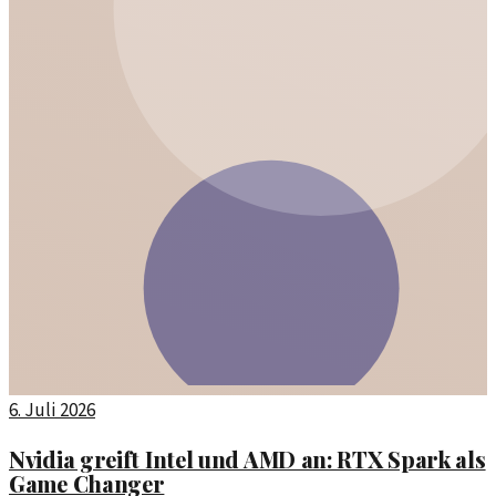
6. Juli 2026
Nvidia greift Intel und AMD an: RTX Spark als
Game Changer