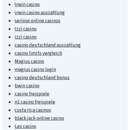
·
Irwin casino
·
irwin casino auszahlung
·
seriöse online casinos
·
Izzi casino
·
izzi casino
·
casino deutschland auszahlung
·
casino limits vergleich
·
Magius casino
·
magius casino login
·
casino deutschland bonus
·
bwin casino
·
casino freispiele
·
n1 casino freispiele
·
costa rica casinos
·
black jack online casino
·
Lex casino