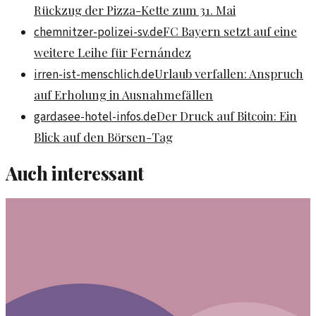
Rückzug der Pizza-Kette zum 31. Mai
FC Bayern setzt auf eine
chemnitzer-polizei-sv.de
weitere Leihe für Fernández
Urlaub verfallen: Anspruch
irren-ist-menschlich.de
auf Erholung in Ausnahmefällen
Der Druck auf Bitcoin: Ein
gardasee-hotel-infos.de
Blick auf den Börsen-Tag
Auch interessant