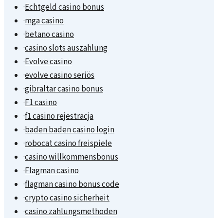
·
Echtgeld casino bonus
·
mga casino
·
betano casino
·
casino slots auszahlung
·
Evolve casino
·
evolve casino seriös
·
gibraltar casino bonus
·
F1 casino
·
f1 casino rejestracja
·
baden baden casino login
·
robocat casino freispiele
·
casino willkommensbonus
·
Flagman casino
·
flagman casino bonus code
·
crypto casino sicherheit
·
casino zahlungsmethoden