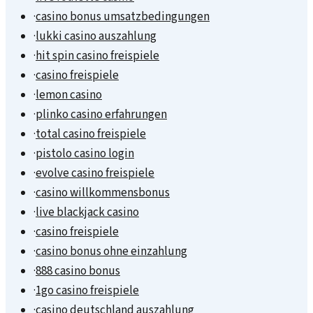
·
casino bonus umsatzbedingungen
·
lukki casino auszahlung
·
hit spin casino freispiele
·
casino freispiele
·
lemon casino
·
plinko casino erfahrungen
·
total casino freispiele
·
pistolo casino login
·
evolve casino freispiele
·
casino willkommensbonus
·
live blackjack casino
·
casino freispiele
·
casino bonus ohne einzahlung
·
888 casino bonus
·
1go casino freispiele
·
casino deutschland auszahlung