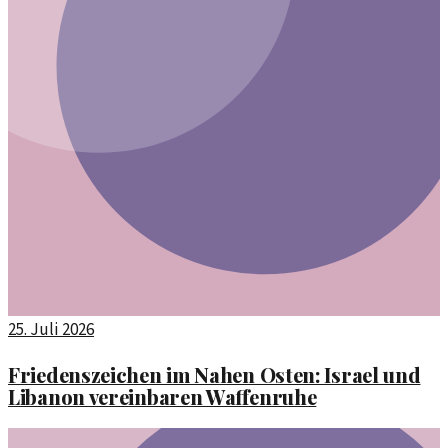
25. Juli 2026
Friedenszeichen im Nahen Osten: Israel und
Libanon vereinbaren Waffenruhe