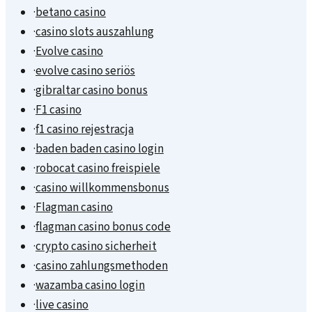
·
betano casino
·
casino slots auszahlung
·
Evolve casino
·
evolve casino seriös
·
gibraltar casino bonus
·
F1 casino
·
f1 casino rejestracja
·
baden baden casino login
·
robocat casino freispiele
·
casino willkommensbonus
·
Flagman casino
·
flagman casino bonus code
·
crypto casino sicherheit
·
casino zahlungsmethoden
·
wazamba casino login
·
live casino