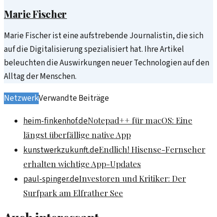
Marie Fischer
Marie Fischer ist eine aufstrebende Journalistin, die sich
auf die Digitalisierung spezialisiert hat. Ihre Artikel
beleuchten die Auswirkungen neuer Technologien auf den
Alltag der Menschen.
Netzwerk
Verwandte Beiträge
Notepad++ für macOS: Eine
heim-finkenhof.de
längst überfällige native App
Endlich! Hisense-Fernseher
kunstwerkzukunft.de
erhalten wichtige App-Updates
Investoren und Kritiker: Der
paul-spinger.de
Surfpark am Elfrather See