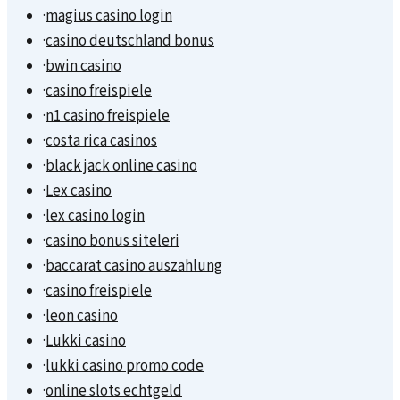
·
magius casino login
·
casino deutschland bonus
·
bwin casino
·
casino freispiele
·
n1 casino freispiele
·
costa rica casinos
·
black jack online casino
·
Lex casino
·
lex casino login
·
casino bonus siteleri
·
baccarat casino auszahlung
·
casino freispiele
·
leon casino
·
Lukki casino
·
lukki casino promo code
·
online slots echtgeld