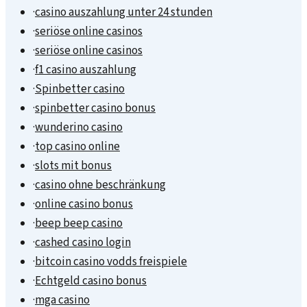
·
casino auszahlung unter 24 stunden
·
seriöse online casinos
·
seriöse online casinos
·
f1 casino auszahlung
·
Spinbetter casino
·
spinbetter casino bonus
·
wunderino casino
·
top casino online
·
slots mit bonus
·
casino ohne beschränkung
·
online casino bonus
·
beep beep casino
·
cashed casino login
·
bitcoin casino vodds freispiele
·
Echtgeld casino bonus
·
mga casino