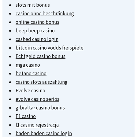
·
slots mit bonus
·
casino ohne beschränkung
·
online casino bonus
·
beep beep casino
·
cashed casino login
·
bitcoin casino vodds freispiele
·
Echtgeld casino bonus
·
mga casino
·
betano casino
·
casino slots auszahlung
·
Evolve casino
·
evolve casino seriös
·
gibraltar casino bonus
·
F1 casino
·
f1 casino rejestracja
·
baden baden casino login