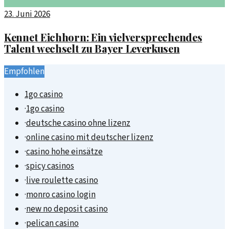
23. Juni 2026
Kennet Eichhorn: Ein vielversprechendes
Talent wechselt zu Bayer Leverkusen
Empfohlen
1go casino
·
1go casino
·
deutsche casino ohne lizenz
·
online casino mit deutscher lizenz
·
casino hohe einsätze
·
spicy casinos
·
live roulette casino
·
monro casino login
·
new no deposit casino
·
pelican casino