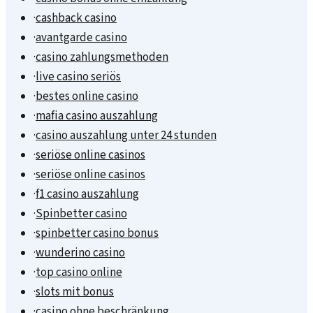
·
cashback casino
·
avantgarde casino
·
casino zahlungsmethoden
·
live casino seriös
·
bestes online casino
·
mafia casino auszahlung
·
casino auszahlung unter 24 stunden
·
seriöse online casinos
·
seriöse online casinos
·
f1 casino auszahlung
·
Spinbetter casino
·
spinbetter casino bonus
·
wunderino casino
·
top casino online
·
slots mit bonus
·
casino ohne beschränkung