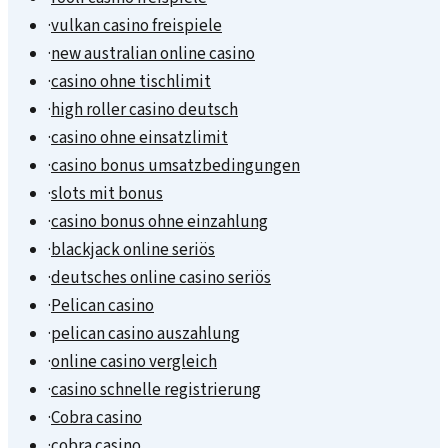
·
vulkan casino freispiele
·
new australian online casino
·
casino ohne tischlimit
·
high roller casino deutsch
·
casino ohne einsatzlimit
·
casino bonus umsatzbedingungen
·
slots mit bonus
·
casino bonus ohne einzahlung
·
blackjack online seriös
·
deutsches online casino seriös
·
Pelican casino
·
pelican casino auszahlung
·
online casino vergleich
·
casino schnelle registrierung
·
Cobra casino
·
cobra casino