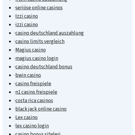
·
seriöse online casinos
·
Izzi casino
·
izzi casino
·
casino deutschland auszahlung
·
casino limits vergleich
·
Magius casino
·
magius casino login
·
casino deutschland bonus
·
bwin casino
·
casino freispiele
·
n1 casino freispiele
·
costa rica casinos
·
black jack online casino
·
Lex casino
·
lex casino login
·
casino bonus siteleri