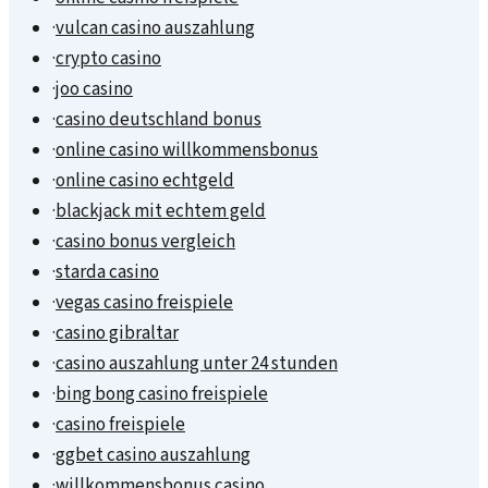
·
vulcan casino auszahlung
·
crypto casino
·
joo casino
·
casino deutschland bonus
·
online casino willkommensbonus
·
online casino echtgeld
·
blackjack mit echtem geld
·
casino bonus vergleich
·
starda casino
·
vegas casino freispiele
·
casino gibraltar
·
casino auszahlung unter 24 stunden
·
bing bong casino freispiele
·
casino freispiele
·
ggbet casino auszahlung
·
willkommensbonus casino