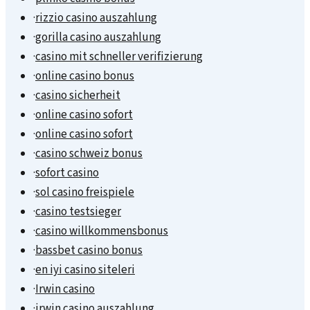
·
rizzio casino auszahlung
·
gorilla casino auszahlung
·
casino mit schneller verifizierung
·
online casino bonus
·
casino sicherheit
·
online casino sofort
·
online casino sofort
·
casino schweiz bonus
·
sofort casino
·
sol casino freispiele
·
casino testsieger
·
casino willkommensbonus
·
bassbet casino bonus
·
en iyi casino siteleri
·
Irwin casino
·
irwin casino auszahlung