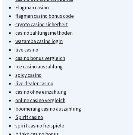
·
Flagman casino
·
flagman casino bonus code
·
crypto casino sicherheit
·
casino zahlungsmethoden
·
wazamba casino login
·
live casino
·
casino bonus vergleich
·
ice casino auszahlung
·
spicy casino
·
live dealer casino
·
casino ohne einzahlung
·
online casino vergleich
·
boomerang casino auszahlung
·
Spirit casino
·
spirit casino freispiele
·
plinko casino bonus