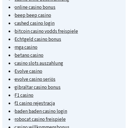
·
online casino bonus
·
beep beep casino
·
cashed casino login
·
bitcoin casino vodds freispiele
·
Echtgeld casino bonus
·
mga casino
·
betano casino
·
casino slots auszahlung
·
Evolve casino
·
evolve casino seriös
·
gibraltar casino bonus
·
F1 casino
·
f1 casino rejestracja
·
baden baden casino login
·
robocat casino freispiele
·
casino willkommensbonus