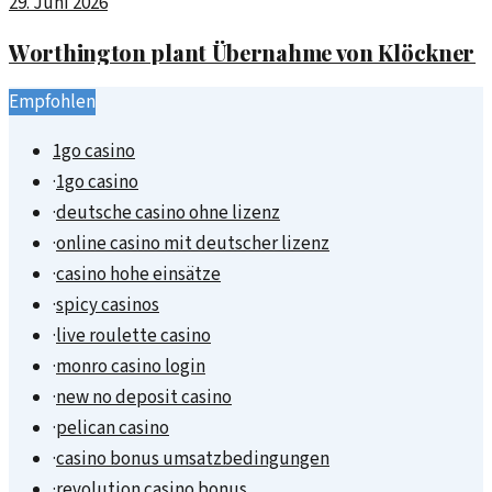
29. Juni 2026
Worthington plant Übernahme von Klöckner
Empfohlen
1go casino
·
1go casino
·
deutsche casino ohne lizenz
·
online casino mit deutscher lizenz
·
casino hohe einsätze
·
spicy casinos
·
live roulette casino
·
monro casino login
·
new no deposit casino
·
pelican casino
·
casino bonus umsatzbedingungen
·
revolution casino bonus