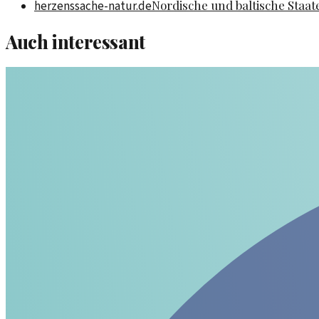
Nordische und baltische Staat
herzenssache-natur.de
Auch interessant