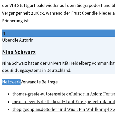
der VfB Stuttgart bald wieder auf dem Siegerpodest und bli
Vergangenheit zurück, während der Frust über die Niederla
Erinnerung ist.
N
Über die Autorin
Nina Schwarz
Nina Schwarz hat an der Universität Heidelberg Kommunikat
des Bildungssystems in Deutschland.
Netzwerk
Verwandte Beiträge
Rainer in Asien: For
thomas-graefe-autorenseite.de
Tesla setzt auf Energietechnik und
mexico-events.de
Söder und Wüst: Ein Wahlkampf zw
thepigeonplan.de