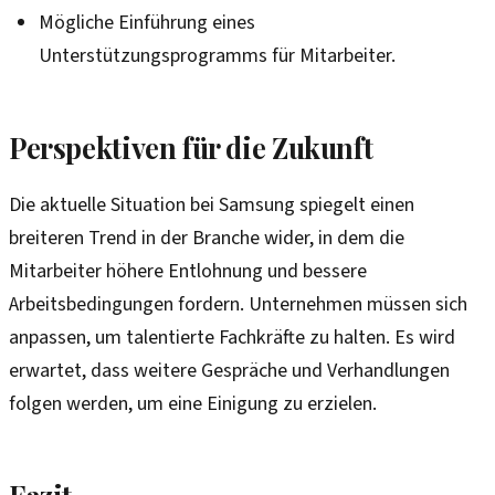
Mögliche Einführung eines
Unterstützungsprogramms für Mitarbeiter.
Perspektiven für die Zukunft
Die aktuelle Situation bei Samsung spiegelt einen
breiteren Trend in der Branche wider, in dem die
Mitarbeiter höhere Entlohnung und bessere
Arbeitsbedingungen fordern. Unternehmen müssen sich
anpassen, um talentierte Fachkräfte zu halten. Es wird
erwartet, dass weitere Gespräche und Verhandlungen
folgen werden, um eine Einigung zu erzielen.
Fazit