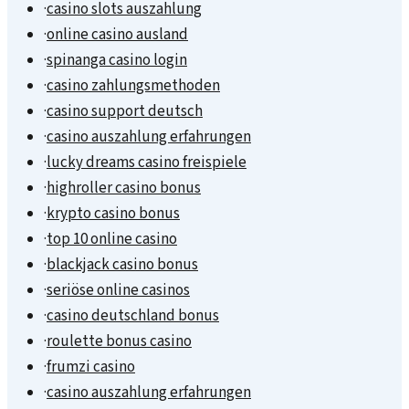
·
casino slots auszahlung
·
online casino ausland
·
spinanga casino login
·
casino zahlungsmethoden
·
casino support deutsch
·
casino auszahlung erfahrungen
·
lucky dreams casino freispiele
·
highroller casino bonus
·
krypto casino bonus
·
top 10 online casino
·
blackjack casino bonus
·
seriöse online casinos
·
casino deutschland bonus
·
roulette bonus casino
·
frumzi casino
·
casino auszahlung erfahrungen