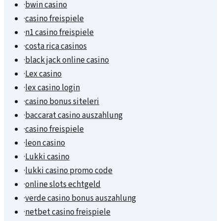
·
bwin casino
·
casino freispiele
·
n1 casino freispiele
·
costa rica casinos
·
black jack online casino
·
Lex casino
·
lex casino login
·
casino bonus siteleri
·
baccarat casino auszahlung
·
casino freispiele
·
leon casino
·
Lukki casino
·
lukki casino promo code
·
online slots echtgeld
·
verde casino bonus auszahlung
·
netbet casino freispiele