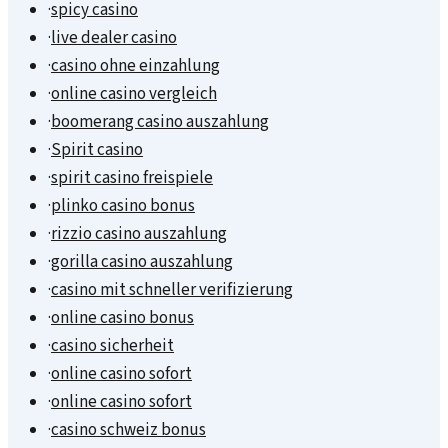
·
spicy casino
·
live dealer casino
·
casino ohne einzahlung
·
online casino vergleich
·
boomerang casino auszahlung
·
Spirit casino
·
spirit casino freispiele
·
plinko casino bonus
·
rizzio casino auszahlung
·
gorilla casino auszahlung
·
casino mit schneller verifizierung
·
online casino bonus
·
casino sicherheit
·
online casino sofort
·
online casino sofort
·
casino schweiz bonus