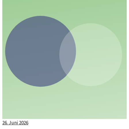
26. Juni 2026