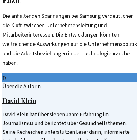
Die anhaltenden Spannungen bei Samsung verdeutlichen
die Kluft zwischen Unternehmensleitung und
Mitarbeiterinteressen. Die Entwicklungen könnten
weitreichende Auswirkungen auf die Unternehmenspolitik
und die Arbeitsbeziehungen in der Technologiebranche
haben.
D
Über die Autorin
David Klein
David Klein hat über sieben Jahre Erfahrung im
Journalismus und berichtet über Gesundheitsthemen.
Seine Recherchen unterstützen Leser darin, informierte