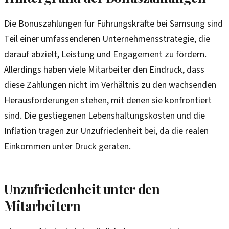
Die Bonuszahlungen für Führungskräfte bei Samsung sind
Teil einer umfassenderen Unternehmensstrategie, die
darauf abzielt, Leistung und Engagement zu fördern.
Allerdings haben viele Mitarbeiter den Eindruck, dass
diese Zahlungen nicht im Verhältnis zu den wachsenden
Herausforderungen stehen, mit denen sie konfrontiert
sind. Die gestiegenen Lebenshaltungskosten und die
Inflation tragen zur Unzufriedenheit bei, da die realen
Einkommen unter Druck geraten.
Unzufriedenheit unter den
Mitarbeitern